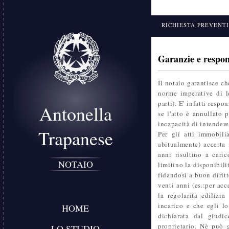
RICHIESTA PREVENT
Garanzie e respon
Il notaio garantisce ch
norme imperative di l
parti). E' infatti respo
Antonella
se l'atto è annullato 
incapacità di intendere
Trapanese
Per gli atti immobilia
abitualmente) accerta 
anni risultino a cari
NOTAIO
limitino la disponibili
fidandosi a buon dirit
venti anni (es.:per acc
la regolarità edilizia
incarico e che egli l
HOME
dichiarata dal giudic
proprietario. Nè può g
LO STUDIO