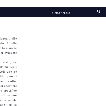
adeguato alle
lontà delle
 e lo è anche
per evidente
prassi (cioè
ultimi venti
ncoli che ne
bia ignorati
me per oltre
per accertare
no specifico
ucapione non
ettivamente
mobiliari (o