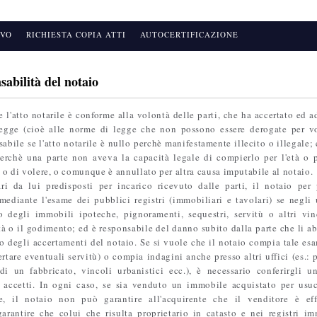
IVO
RICHIESTA COPIA ATTI
AUTOCERTIFICAZIONE
sabilità del notaio
e l'atto notarile è conforme alla volontà delle parti, che ha accertato ed 
egge (cioè alle norme di legge che non possono essere derogate per vo
nsabile se l'atto notarile è nullo perchè manifestamente illecito o illegale;
perchè una parte non aveva la capacità legale di compierlo per l'età o 
 o di volere, o comunque è annullato per altra causa imputabile al notaio.
ri da lui predisposti per incarico ricevuto dalle parti, il notaio per 
mediante l'esame dei pubblici registri (immobiliari e tavolari) se negli 
co degli immobili ipoteche, pignoramenti, sequestri, servitù o altri vi
tà o il godimento; ed è responsabile del danno subito dalla parte che li ab
to degli accertamenti del notaio. Se si vuole che il notaio compia tale esa
ertare eventuali servitù) o compia indagini anche presso altri uffici (es.: 
 di un fabbricato, vincoli urbanistici ecc.), è necessario conferirgli u
o accetti. In ogni caso, se sia venduto un immobile acquistato per us
e, il notaio non può garantire all'acquirente che il venditore è eff
arantire che colui che risulta proprietario in catasto e nei registri im