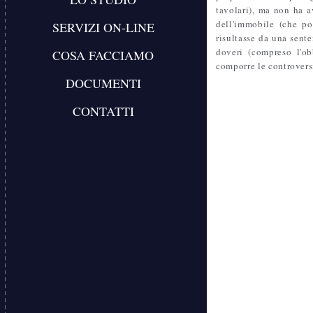
tavolari), ma non ha a
dell'immobile (che po
SERVIZI ON-LINE
risultasse da una sente
doveri (compreso l'obb
COSA FACCIAMO
comporre le controversie
DOCUMENTI
CONTATTI